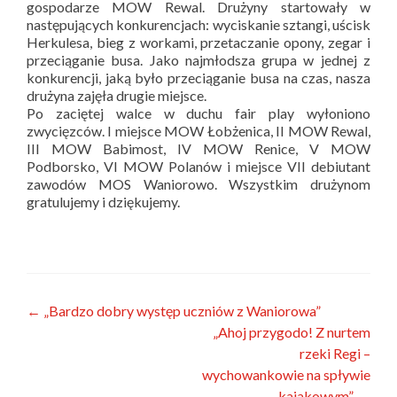
gospodarze MOW Rewal. Drużyny startowały w
następujących konkurencjach: wyci
skanie sztangi, uścisk
Herkulesa, bieg z workami, przetaczanie opony, zegar i
przeciąganie busa. Jako najmłodsza grupa w jednej z
konkurencji, jaką było przeciąganie busa na czas, nasza
drużyna zajęła drugie miejsce.
Po zaciętej walce w duchu fair play wyłoniono
zwycięzców. I miejsce MOW Łobżenica, II MOW Rewal,
III MOW Babimost, IV MOW Renice, V MOW
Podborsko, VI MOW Polanów i miejsce VII debiutant
zawodów MOS Waniorowo. Wszystkim drużynom
gratulujemy i dziękujemy.
Zobacz
←
„Bardzo dobry występ uczniów z Waniorowa”
„Ahoj przygodo! Z nurtem
wpisy
rzeki Regi –
wychowankowie na spływie
kajakowym”
→