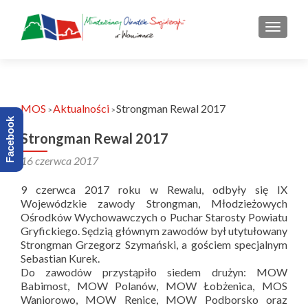
PRZEŁ
MOS
Aktualności
Strongman Rewal 2017
>
>
Facebook
Strongman Rewal 2017
16 czerwca 2017
9 czerwca 2017 roku w Rewalu, odbyły się IX
Wojewódzkie zawody Strongman, Młodzieżowych
Ośrodków Wychowawczych o Puchar Starosty Powiatu
Gryfickiego. Sędzią głównym zawodów był utytułowany
Strongman Grzegorz Szymański, a gościem specjalnym
Sebastian Kurek.
Do zawodów przystąpiło siedem drużyn: MOW
Babimost, MOW Polanów, MOW Łobżenica, MOS
Waniorowo, MOW Renice, MOW Podborsko oraz