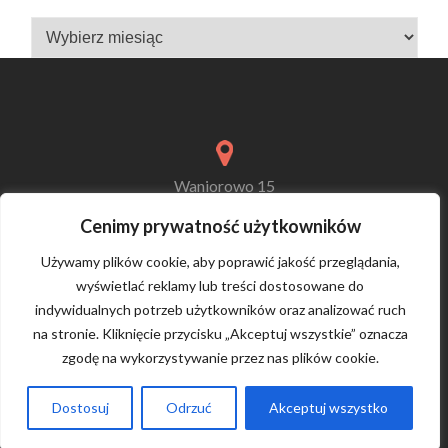
Archiwum
Waniorowo 15
72-300 Gryfice
Cenimy prywatność użytkowników
Używamy plików cookie, aby poprawić jakość przeglądania,
wyświetlać reklamy lub treści dostosowane do
mos@gryfice.pl
indywidualnych potrzeb użytkowników oraz analizować ruch
na stronie. Kliknięcie przycisku „Akceptuj wszystkie” oznacza
zgodę na wykorzystywanie przez nas plików cookie.
internat:
91 38 56 245
szkoła:
91 38 56 310
Dostosuj
Odrzuć
Akceptuj wszystko