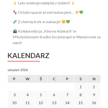
Lato smakuje najlepiej z lodami!
Ostatni spacer przed wakacjami…
Z chemią krok w wakacje!
Kolejna edycja „Kina na leżakach” w
Młodzieżowym środku Socjoterapii w Waniorowie za
nami!
KALENDARZ
sierpień 2026
P
W
Ś
C
P
S
N
1
2
3
4
5
6
7
8
9
10
11
12
13
14
15
16