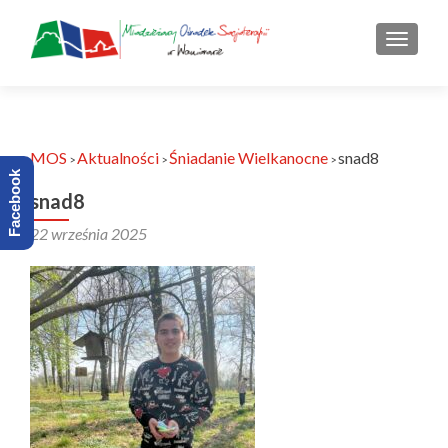
PRZEŁ
MOS
Aktualności
Śniadanie Wielkanocne
snad8
>
>
>
Facebook
snad8
22 września 2025