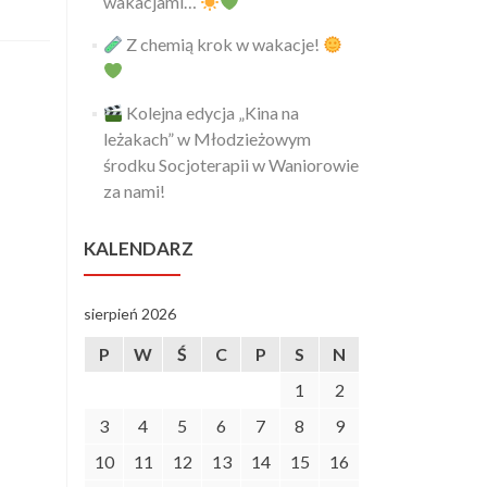
wakacjami…
Z chemią krok w wakacje!
Kolejna edycja „Kina na
leżakach” w Młodzieżowym
środku Socjoterapii w Waniorowie
za nami!
KALENDARZ
sierpień 2026
P
W
Ś
C
P
S
N
1
2
3
4
5
6
7
8
9
10
11
12
13
14
15
16