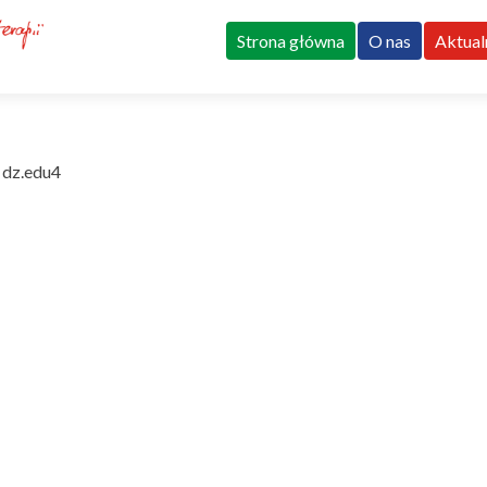
Przejdź
do
Strona główna
O nas
Aktual
treści
dz.edu4
>