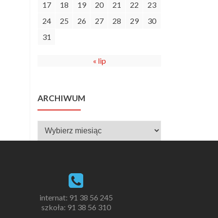
17
18
19
20
21
22
23
24
25
26
27
28
29
30
31
« lip
ARCHIWUM
Archiwum
internat:
91 38 56 245
szkoła:
91 38 56 310