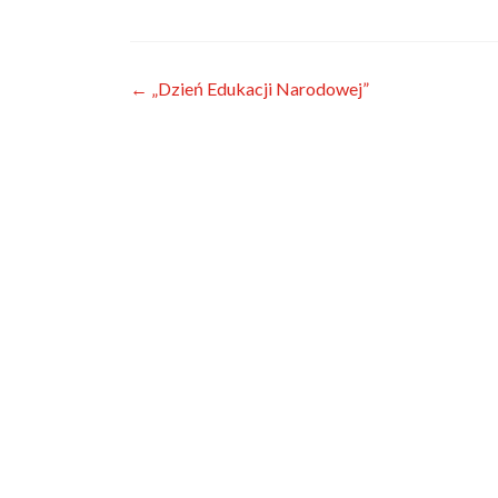
Zobacz
←
„Dzień Edukacji Narodowej”
wpisy